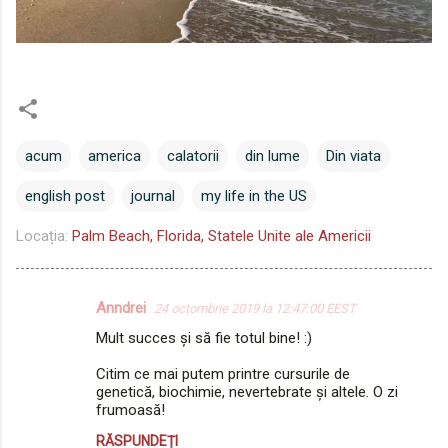
acum
america
calatorii
din lume
Din viata
english post
journal
my life in the US
Locația:
Palm Beach, Florida, Statele Unite ale Americii
Anndrei
24 octombrie 2019 la 12:47:00 EEST
C
Mult succes și să fie totul bine! :)
o
m
Citim ce mai putem printre cursurile de
genetică, biochimie, nevertebrate și altele. O zi
e
frumoasă!
n
RĂSPUNDEȚI