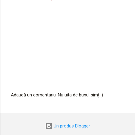
t
a
r
i
i
Adaugă un comentariu. Nu uita de bunul simț ;)
T
r
i
m
i
Un produs Blogger
t
e